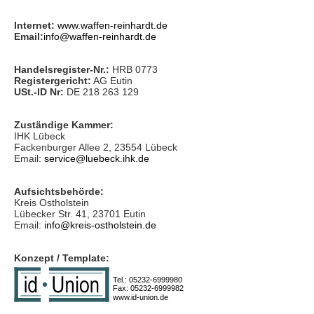
Internet:
www.waffen-reinhardt.de
Email:
info@waffen-reinhardt.de
Handelsregister-Nr.:
HRB 0773
Registergericht:
AG Eutin
USt.-ID Nr:
DE 218 263 129
Zuständige Kammer:
IHK Lübeck
Fackenburger Allee 2, 23554 Lübeck
Email:
service@luebeck.ihk.de
Aufsichtsbehörde:
Kreis Ostholstein
Lübecker Str. 41, 23701 Eutin
Email:
info@kreis-ostholstein.de
Konzept / Template:
Tel.:
05232-6999980
Fax:
05232-6999982
www.id-union.de