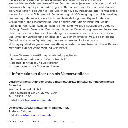
automatisierter Verfahren ausgeführter Vorgang oder jede solche Vorgangsreihe im
Zusammenhang mit personenbezogenen Daten, wie das Erheben, das Erfassen,
die Organisation, das Ordnen, die Speicherung, die Anpassung oder Veränderung,
das Auslesen, das Abfragen, die Verwendung, die Offenlegung durch Übermittlung,
Verbreitung oder eine andere Form der Bereitstellung, den Abgleich oder die
Verknüpfung, die Einschränkung, das Löschen oder die Vernichtung. Mit der
nachfolgenden Datenschutzerklärung informieren wir Sie insbesondere über Art,
Umfang, Zweck, Dauer und Rechtsgrundlage der Verarbeitung personenbezogener
Daten, soweit wir entweder allein oder gemeinsam mit anderen über die Zwecke
und Mittel der Verarbeitung entscheiden. Zudem informieren wir Sie nachfolgend
über die von uns zu Optimierungszwecken sowie zur Steigerung der
Nutzungsqualität eingesetzten Fremdkomponenten, soweit hierdurch Dritte Daten in
wiederum eigener Verantwortung verarbeiten.
Unsere Datenschutzerklärung ist wie folgt gegliedert:
I. Informationen über uns als Verantwortliche
II. Rechte der Nutzer und Betroffenen
III. Informationen zur Datenverarbeitung
I. Informationen über uns als Verantwortliche
Verantwortlicher Anbieter dieses Internetauftritts im datenschutzrechtlichen
Sinne ist:
Waffen Reinhardt GmbH
Albert-Mahlstedt Str. 14, 23701 Eutin
Tel.: 04521-1270
E-Mail:
info@waffen-reinhardt.de
Datenschutzbeauftragte/r beim Anbieter ist:
Andreas Reinhardt
E-Mail:
info@waffen-reinhardt.de
II. Rechte der Nutzer und Betroffenen