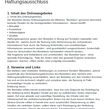
Haftungsausschluss
Mit Blick auf die nachfolgend noch näher beschriebene Datenverarbeitung haben
die Nutzer und Betroffenen das Recht
• Bestätigung, ob sie betreffende Daten verarbeitet werden, auf Auskunft über die
verarbeiteten Daten, auf weitere Informationen über die Datenverarbeitung sowie
1. Inhalt des Onlineangebotes
auf Kopien der Daten (vgl. auch Art. 15 DSGVO);
1. Inhalt des Onlineangebotes
• auf Berichtigung oder Vervollständigung unrichtiger bzw. unvollständiger Daten
Der Betreiber dieses Onlineangebotes (im Weiteren "Betreiber" genannt) übernimmt
(vgl. auch Art. 16 DSGVO);
keinerlei Gewähr für die bereitgestellten Informationen - dieses betrifft:
• auf unverzügliche Löschung der sie betreffenden Daten (vgl. auch Art. 17
• Aktualität
DSGVO), oder, alternativ, soweit eine weitere Verarbeitung gemäß Art. 17 Abs. 3
• Korrektheit
DSGVO erforderlich ist, auf Einschränkung der Verarbeitung nach Maßgabe von Art.
• Vollständigkeit
18 DSGVO;
• Qualität
• auf Erhalt der sie betreffenden und von ihnen bereitgestellten Daten und auf
Haftungsansprüche gegen den Betreiber in Bezug auf Schäden materieller oder
Übermittlung dieser Daten an andere Anbieter/Verantwortliche (vgl. auch Art. 20
ideeller Art - welche durch die Nutzung oder Nichtnutzung der vorhandenen
DSGVO);
Informationen bzw. durch die Nutzung fehlerhafter und unvollständiger
• auf Beschwerde gegenüber der Aufsichtsbehörde, sofern sie der Ansicht sind,
Informationen verursacht wurden - sind grundsätzlich ausgeschlossen. Andernfalls
dass die sie betreffenden Daten durch den Anbieter unter Verstoß gegen
muss ein Verschulden des Betreibers nachweislich erbracht werden.
datenschutzrechtliche Bestimmungen verarbeitet werden (vgl. auch Art. 77
Alle Angebote sind freibleibend und unverbindlich. Der Betreiber kann - ohne
DSGVO).
spezielle Ankündigung - Teile der Seiten oder das gesamte Angebot verändern,
ergänzen, löschen, offline stellen oder endgültig einzustellen.
Darüber hinaus ist der Anbieter dazu verpflichtet, alle Empfänger, denen gegenüber
Daten durch den Anbieter offengelegt worden sind, über jedwede Berichtigung oder
2. Verweise und Links
Löschung von Daten oder die Einschränkung der Verarbeitung, die aufgrund der
Bei direkten oder indirekten Verlinkungen zu externen/ fremden Webseiten, welche
Artikel 16, 17 Abs. 1, 18 DSGVO erfolgt, zu unterrichten. Diese Verpflichtung
ausserhalb des Verantwortungsbereiches des Betreibers sind, besteht eine
besteht jedoch nicht, soweit diese Mitteilung unmöglich oder mit einem
Haftungsverpflichtung ausschließlich, wenn der Betreiber von den Inhalten Kenntnis
unverhältnismäßigen Aufwand verbunden ist. Unbeschadet dessen hat der Nutzer
hat und es ihm technisch möglich und zumutbar wäre, die Nutzung im Falle
ein Recht auf Auskunft über diese Empfänger.
rechtswidriger Inhalte zu verhindern.
Ebenfalls haben die Nutzer und Betroffenen nach Art. 21 DSGVO das Recht auf
Erklärung hierzu :
Widerspruch gegen die künftige Verarbeitung der sie betreffenden Daten, sofern
Der Betreiber erklärt hiermit ausdrücklich, dass ihm zum Zeitpunkt der Einbringung
die Daten durch den Anbieter nach Maßgabe von Art. 6 Abs. 1 lit. f) DSGVO
der Verlinkung keine illegalen Inhalte auf den zu verlinkenden Seiten erkennbar
verarbeitet werden. Insbesondere ist ein Widerspruch gegen die Datenverarbeitung
waren. Auf eine aktuelle und zukünftige Gestaltung, der Inhalte oder der
zum Zwecke der Direktwerbung statthaft.
Urheberschaft der verlinkten/verknüpften Seiten hat der Autor keinen Einfluss. Aus
diesem Grunde erklärt er hiermit eine auch ausdrücklich Distanzierung zu allen
III. Informationen zur Datenverarbeitung
Inhalten der verlinkten Seiten, sollten diese nach Einbringung der Verlinkung
verändert werden. Dieses gilt dort speziell für: Fremdeinträge in Gästebüchern,