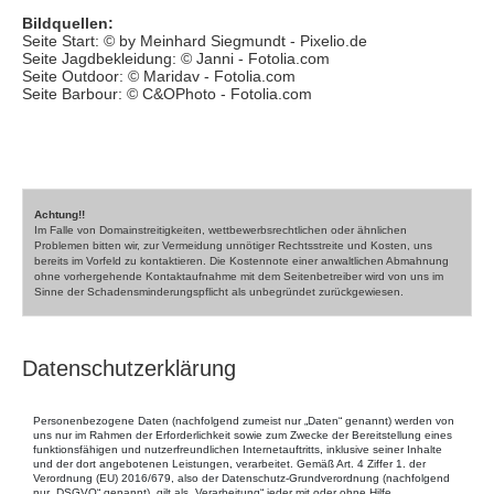
Bildquellen:
Seite Start: © by Meinhard Siegmundt - Pixelio.de
Seite Jagdbekleidung: © Janni - Fotolia.com
Seite Outdoor: © Maridav - Fotolia.com
Seite Barbour: © C&OPhoto - Fotolia.com
Achtung!!
Im Falle von Domainstreitigkeiten, wettbewerbsrechtlichen oder ähnlichen
Problemen bitten wir, zur Vermeidung unnötiger Rechtsstreite und Kosten, uns
bereits im Vorfeld zu kontaktieren. Die Kostennote einer anwaltlichen Abmahnung
ohne vorhergehende Kontaktaufnahme mit dem Seitenbetreiber wird von uns im
Sinne der Schadensminderungspflicht als unbegründet zurückgewiesen.
Datenschutzerklärung
Personenbezogene Daten (nachfolgend zumeist nur „Daten“ genannt) werden von
uns nur im Rahmen der Erforderlichkeit sowie zum Zwecke der Bereitstellung eines
funktionsfähigen und nutzerfreundlichen Internetauftritts, inklusive seiner Inhalte
und der dort angebotenen Leistungen, verarbeitet. Gemäß Art. 4 Ziffer 1. der
Verordnung (EU) 2016/679, also der Datenschutz-Grundverordnung (nachfolgend
nur „DSGVO“ genannt), gilt als „Verarbeitung“ jeder mit oder ohne Hilfe